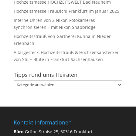
Hochzeitsmesse HOCHZEITSWELT Bad Nauheim
Hochzeitsmesse TrauDich! Frankfurt im Januar 2025
Interne Uhren von 2 Nikon-Fotokameras
synchronisieren – mit Nikon Snapbridge
Hochzeitsstrauß von Gärtnerei Kunna in Nieder-
Erlenbach
Altargesteck, Hochzeitsstrauß & Hochzeitsanstecker
von Stil + Blüte in Frankfurt-Sachsenhausen
Tipps rund ums Heiraten
Tipps
rund
ums
Heiraten
Kontakt-Informationen
Büro
Grüne Straße 25, 60316 Frankfurt