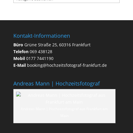
rund
ums
Heiraten
Kontakt-Informationen
Büro
Grüne Straße 25, 60316 Frankfurt
Telefon
069 438128
Mobil
0177 7441190
E-Mail
booking@hochzeitsfotograf-frankfurt.de
Andreas Mann | Hochzeitsfotograf
Andreas Mann | Hochzeitsfotograf aus Frankfurt am
Main