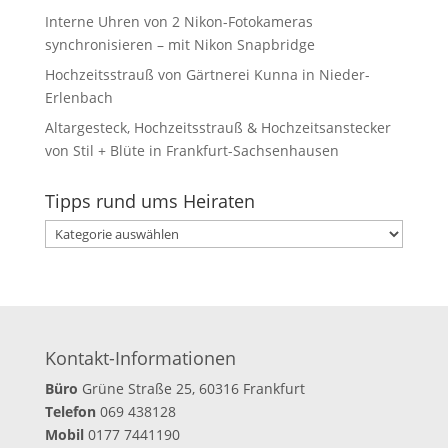
Interne Uhren von 2 Nikon-Fotokameras
synchronisieren – mit Nikon Snapbridge
Hochzeitsstrauß von Gärtnerei Kunna in Nieder-
Erlenbach
Altargesteck, Hochzeitsstrauß & Hochzeitsanstecker
von Stil + Blüte in Frankfurt-Sachsenhausen
Tipps rund ums Heiraten
Tipps
rund
ums
Heiraten
Kontakt-Informationen
Büro
Grüne Straße 25, 60316 Frankfurt
Telefon
069 438128
Mobil
0177 7441190