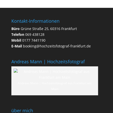
ums
Heiraten
Kontakt-Informationen
Büro
Grüne Straße 25, 60316 Frankfurt
Telefon
069 438128
Mobil
0177 7441190
E-Mail
booking@hochzeitsfotograf-frankfurt.de
Andreas Mann | Hochzeitsfotograf
Andreas Mann | Hochzeitsfotograf aus Frankfurt am
Main
über mich