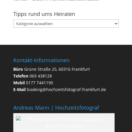
Tipps rund ums Heiraten
Tipps
rund
ums
Heiraten
Kontakt-Informationen
Büro
Grüne Straße 25, 60316 Frankfurt
Telefon
069 438128
Mobil
0177 7441190
E-Mail
booking@hochzeitsfotograf-frankfurt.de
Andreas Mann | Hochzeitsfotograf