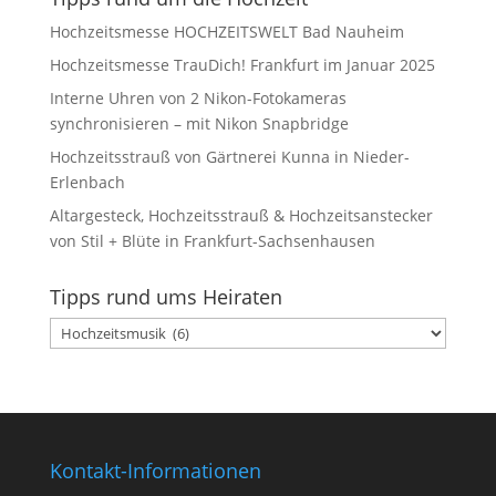
Hochzeitsmesse HOCHZEITSWELT Bad Nauheim
Hochzeitsmesse TrauDich! Frankfurt im Januar 2025
Interne Uhren von 2 Nikon-Fotokameras
synchronisieren – mit Nikon Snapbridge
Hochzeitsstrauß von Gärtnerei Kunna in Nieder-
Erlenbach
Altargesteck, Hochzeitsstrauß & Hochzeitsanstecker
von Stil + Blüte in Frankfurt-Sachsenhausen
Tipps rund ums Heiraten
Tipps
rund
ums
Heiraten
Kontakt-Informationen